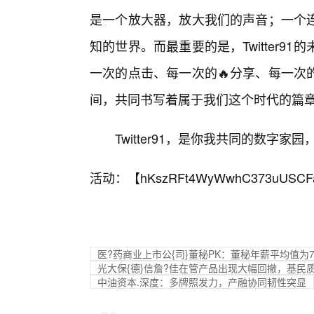
是一个放大器，放大我们的声音；一个
知的世界。而最重要的是，Twitter
一次的点击、每一次的🔥分享、每一次
间，共同书写着属于我们这个时代的篇
Twitter91，是你我共同的数
活动：【
hKszRFt4WyWwhC373uUSCF
医?药商业上市公{司}董秘PK：董秘年薪平均值为72
光大保{德}信詹?佳在管产品出现大幅回撤，基民质
中油资本.深度：多牌照发力，产融协同韧性突显